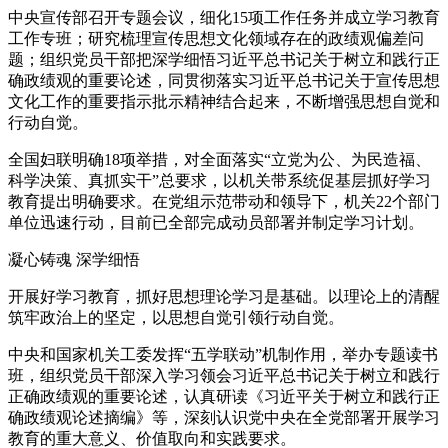
中央宣传部召开专题会议，细化15项工作任务并成立学习教育
工作专班；研究梳理宣传思想文化领域存在的政绩观偏差问
题；组织党员干部把深学细悟习近平总书记关于树立和践行正
确政绩观的重要论述，同贯彻落实习近平总书记关于宣传思想
文化工作的重要指示批示精神结合起来，不断增强思想自觉和
行动自觉。
全国妇联明确18项举措，对全面落实“立党为公、为民造福、
科学决策、真抓实干”总要求，以机关带系统促基层抓好学习
教育提出明确要求。在党组示范带动和领导下，机关22个部门
单位迅速行动，目前已全部完成动员部署并制定学习计划。
凝心铸魂 深学细悟
开展好学习教育，抓好思想理论学习是基础。以理论上的清醒
筑牢政治上的坚定，以思想自觉引领行动自觉。
中央和国家机关工委发挥“五学联动”机制作用，举办专题读书
班，组织党员干部深入学习领会习近平总书记关于树立和践行
正确政绩观的重要论述，认真研读《习近平关于树立和践行正
确政绩观论述摘编》等，深刻认识党中央在全党部署开展学习
教育的重大意义、价值取向和实践要求。