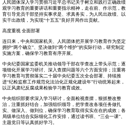
人民团体深入学习贯彻习近平总书记关于树立和践行正确政绩
观学习教育的重要讲话和重要指示精神，走在前、作示范，教
育引导党员干部坚持实事求是、求真务实，为人民出政绩、以
实干出政绩，为实现“十五五”良好开局作出贡献。
高度重视 全面部署
连日来，中央和国家机关、人民团体把开展学习教育作为坚定
拥护“两个确立”、坚决做到“两个维护”的实际行动，研究制定
实施方案，确保学习教育有序开展。
中央纪委国家监委机关推动领导干部在学查改上带头示范；逐
项细化开展学习研讨、深入查摆问题等六个方面安排；注重将
学习教育与贯彻落实二十届中央纪委五次全会部署、持续推
进“纪检监察工作规范化法治化正规化建设年”行动统筹起来，
以正风肃纪反腐成果检验学习教育成效。
中央组织部要求深入学习研讨，全面检视查摆，狠抓整改整
治，注重抓好结合，加强组织领导，把学查改各项任务做扎
实、做深入、做到位，确保学习教育取得实实在在的成效；各
局级单位结合实际细化工作安排，通过读书班、“三会一课”、
主题党日等认真抓好学习。