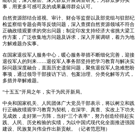
能职责，深入基层、深入群众开展调查研究，为群众多办实
事，用更多可感可及的成果赢得群众认可。
自然资源部结合巡视、审计、财会等监督以及部党组与驻部纪
检监察组专题会商等反馈问题，深入查摆自然资源领域不符合
正确政绩观要求的突出问题；制定印发支持经济大省挑大梁工
作方案，广泛收集地方问题及诉求，深入开展调研，着力为地
方解难题办实事。
在国家退役军人服务中心，暖心服务举措不断细化完善，迎接
退役军人的到来……退役军人事务部坚持把学习教育与解决实
际问题深度融合，直面历史遗留问题，聚焦退役军人急难愁盼
事项，通过领导干部接访下访、包案治理、分类化解等方式，
多措并举解难题。
“十五五”开局之年，实干为民开新局。
中央和国家机关、人民团体广大党员干部表示，将以树立和践
行正确政绩观学习教育为契机，在深学、真查、实改上下功夫
见成效，走好第一方阵，当好“三个表率”，努力创造经得起实
践、人民、历史检验的实绩，为以中国式现代化全面推进强国
建设、民族复兴伟业作出新贡献。（记者范思翔）