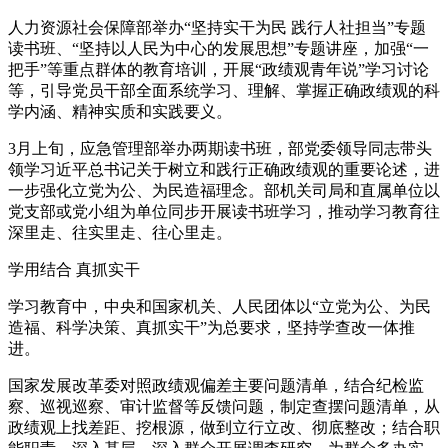
人力资源社会保障部举办“坚持实干为民 践行人社担当”专题
读书班、“坚持以人民为中心的发展思想”专题讲座，加强“一
把手”等重点群体的教育培训，开展“政绩观青年说”学习讨论
等，引导党员干部全面系统学习、理解、掌握正确政绩观的科
学内涵、精神实质和实践要义。
3月上旬，应急管理部举办两期读书班，部党委领导同志带头
领学习近平总书记关于树立和践行正确政绩观的重要论述，进
一步强化立党为公、为民造福理念。部机关司局和直属单位以
党支部或党小组为单位同步开展读书班学习，推动学习教育往
深里走、往实里走、往心里走。
学用结合 真抓实干
学习教育中，中央和国家机关、人民团体以“立党为公、为民
造福、科学决策、真抓实干”为总要求，坚持学查改一体推
进。
国家发展改革委对照政绩观偏差主要问题清单，结合纪检监
察、巡视巡察、审计监督等反馈问题，制定查摆问题清单，从
政绩观上找差距、挖根源，做到立行立改、彻底整改；结合职