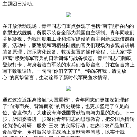
主题团日活动。
在开放活动现场，青年同志们重点参观了包括“南宁舰”在内的
多型主战舰艇，所展示装备全部为我国自主研制。青年同志们
驻足凝视，为我国舰船工业和海军建设的自主创新成就倍感自
豪。活动中，驱逐舰和两栖登陆舰的官兵们现场为参观者讲解
装备原理，演示防化设备、救援装置的操作流程，让大家“零
距离”感受海军官兵的日常训练与战备状态。青年同志们踊跃
登舰打卡，与身着洁白军装的水兵们合影留念，并在留言簿上
写下致敬话语。一句句“你们辛苦了”、“强军有我，请党放
心”的真挚留言，生动诠释了新时代军民鱼水情深。
通过这次近距离接触“大国重器”，青年同志们更加深刻理解
了“向海而兴、背海而弱”的历史规律，也更加坚定了立足岗
位、奋发作为，为建设海洋强国贡献智慧与力量的决心。下一
步，所团委将进一步深化青年同志的思想教育，把爱国热情转
化为潜心科研、服务“三农”的实际行动，在热带农产品加工、
食品安全、乡村振兴等主战场上贡献青春智慧，以实干践