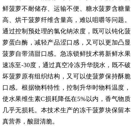
鲜菠萝不耐储存、运输不便、糖水菠萝含糖量
高、烘干菠萝纤维含量高，难以咀嚼等问题。
通过控制预处理的氯化钠浓度，既可以钝化菠
萝蛋白酶，减轻产品涩口感，又可以更加凸显
菠萝自带清甜口感。急冻锁鲜技术将新鲜水果
速冻至
-30
度，通过真空冷冻升华脱水，既不破
坏菠萝原有组织结构，又可以使菠萝保持酥脆
口感。根据物料特性，控制升华时物料温度，
使水果维生素
C
损耗降低在
5%
以内，香气物质
几乎无损耗。本技术生产的冻干菠萝块保留本
真营养，酸甜清脆。