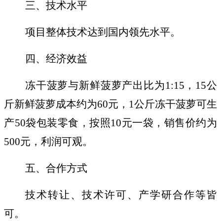
三、技术水平
项目整体技术达到国内领先水平。
四、经济效益
冻干菠萝与新鲜菠萝产出比为
1:15
，
15
公
斤新鲜菠萝成本约为
60
元，
1
公斤冻干菠萝可生
产
50
袋包装零食，按照
10
元一袋，销售价约为
500
元，利润可观。
五、合作方式
技术转让、技术许可、产学研合作等皆
可。