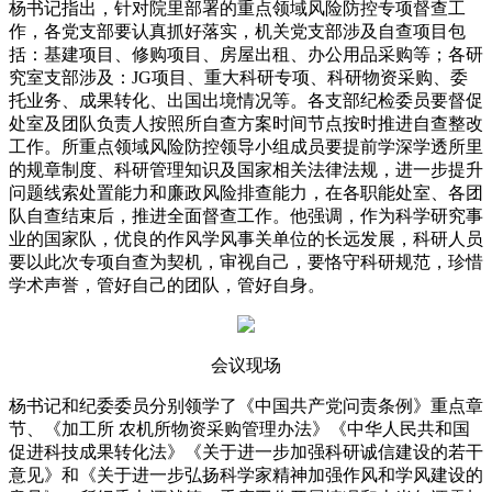
杨书记指出，针对院里部署的重点领域风险防控专项督查工
作，各党支部要认真抓好落实，机关党支部涉及自查项目包
括：基建项目、修购项目、房屋出租、办公用品采购等；各研
究室支部涉及：JG项目、重大科研专项、科研物资采购、委
托业务、成果转化、出国出境情况等。各支部纪检委员要督促
处室及团队负责人按照所自查方案时间节点按时推进自查整改
工作。所重点领域风险防控领导小组成员要提前学深学透所里
的规章制度、科研管理知识及国家相关法律法规，进一步提升
问题线索处置能力和廉政风险排查能力，在各职能处室、各团
队自查结束后，推进全面督查工作。他强调，作为科学研究事
业的国家队，优良的作风学风事关单位的长远发展，科研人员
要以此次专项自查为契机，审视自己，要恪守科研规范，珍惜
学术声誉，管好自己的团队，管好自身。
会议现场
杨书记和纪委委员分别领学了《中国共产党问责条例》重点章
节、《加工所 农机所物资采购管理办法》《中华人民共和国
促进科技成果转化法》《关于进一步加强科研诚信建设的若干
意见》和《关于进一步弘扬科学家精神加强作风和学风建设的