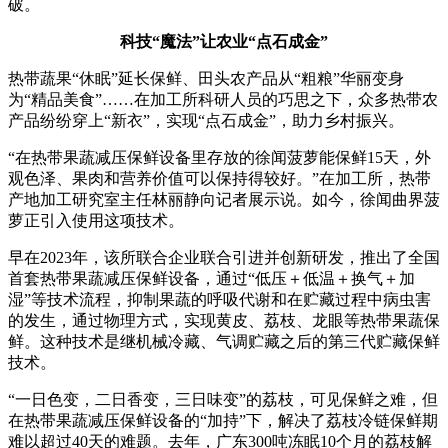
破。
科技“魔法”让农业“点石成金”
热带蔬果“休眠”延长保鲜、田头农产品从“粗粮”华丽变身
为“精品美食”……在加工所科研人员的巧思之下，众多热带农
产品纷纷穿上“新衣”，实现“点石成金”，助力乡村振兴。
“在热带果蔬减压保鲜设备里存放的徐闻菠萝能保鲜15天，外
观色泽、果肉和营养价值可以保持得较好。”在加工所，热带
产地加工研究室主任林丽静向记者展示说。如今，徐闻曲界菠
萝正引入使用这项技术。
早在2023年，该所联合企业联合引进并创新研发，推出了全国
首套热带果蔬减压保鲜设备，通过“低压＋低温＋换气＋加
湿”等技术流程，抑制果蔬的呼吸代谢和在贮藏过程中病虫害
的发生，通过物理方式，实现黄皮、荔枝、龙眼等热带果蔬保
鲜。这种技术是继机械冷藏、气调贮藏之后的第三代贮藏保鲜
技术。
“一日色变，二日香变，三日味变”的荔枝，可见保鲜之难，但
在热带果蔬减压保鲜设备的“加持”下，解决了荔枝冷链保鲜期
难以超过40天的难题。去年，广东300吨冻眠10个月的荔枝解