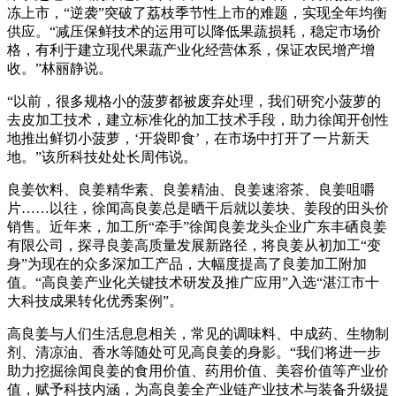
冻上市，“逆袭”突破了荔枝季节性上市的难题，实现全年均衡
供应。“减压保鲜技术的运用可以降低果蔬损耗，稳定市场价
格，有利于建立现代果蔬产业化经营体系，保证农民增产增
收。”林丽静说。
“以前，很多规格小的菠萝都被废弃处理，我们研究小菠萝的
去皮加工技术，建立标准化的加工技术手段，助力徐闻开创性
地推出鲜切小菠萝，‘开袋即食’，在市场中打开了一片新天
地。”该所科技处处长周伟说。
良姜饮料、良姜精华素、良姜精油、良姜速溶茶、良姜咀嚼
片……以往，徐闻高良姜总是晒干后就以姜块、姜段的田头价
销售。近年来，加工所“牵手”徐闻良姜龙头企业广东丰硒良姜
有限公司，探寻良姜高质量发展新路径，将良姜从初加工“变
身”为现在的众多深加工产品，大幅度提高了良姜加工附加
值。“高良姜产业化关键技术研发及推广应用”入选“湛江市十
大科技成果转化优秀案例”。
高良姜与人们生活息息相关，常见的调味料、中成药、生物制
剂、清凉油、香水等随处可见高良姜的身影。“我们将进一步
助力挖掘徐闻良姜的食用价值、药用价值、美容价值等产业价
值，赋予科技内涵，为高良姜全产业链产业技术与装备升级提