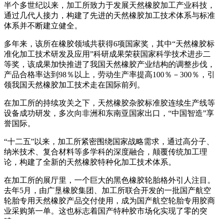
半个多世纪以来，加工所致力于发展天然橡胶加工产业科技，
通过几代人接力，构建了先进的天然橡胶加工技术体系与标准
体系并不断建立健全。
多年来，该所在橡胶领域共获得6项国家奖，其中“天然橡胶标
准化加工技术研发及应用”科研成果荣获国家科学技术进步二
等奖，该成果加快推进了我国天然橡胶产业结构的调整步伐，
产品合格率达到98％以上，劳动生产率提高100％－300％，引
领我国天然橡胶加工技术走在国际前列。
在加工所的持续攻关之下，天然橡胶杂胶标准胶连续生产线等
设备成功研发，多次向非洲和东南亚国家出口，“中国智造”享
誉国际。
“十二五”以来，加工所紧密围绕国家战略需求，通过高分子、
纳米技术、复合材料等多学科的深度融合，颠覆传统加工理
论，构建了全新的天然橡胶特种化加工技术体系。
在加工所的展厅里，一个巨大的黑色橡胶轮胎格外引人注目。
去年5月，由广垦橡胶集团、加工所联合开发的一批国产航空
轮胎专用天然橡胶产品交付使用，成为国产航空轮胎专用胶商
业采购第一单。这也标志着国产特种胶市场化实现了零的突