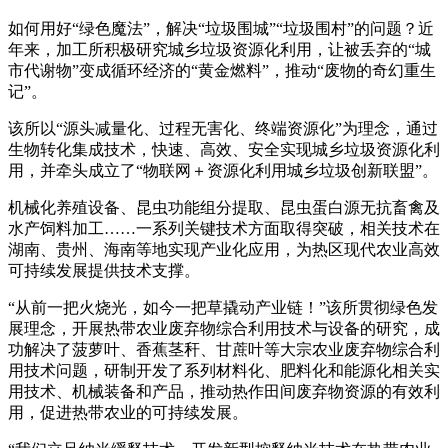
如何用好“绿色魔法”，解决“垃圾围城”“垃圾围村”的问题？近
年来，加工所积极研究城乡垃圾资源化利用，让被丢弃的“城
市代谢物”变成循环经济的“黄金燃料”，推动“废物的奇幻重生
记”。
该所以“源头减量化、过程无害化、终端资源化”为理念，通过
生物转化集成技术，快速、高效、安全实现城乡垃圾资源化利
用，并牵头成立了“物联网＋资源化利用城乡垃圾创新联盟”。
机械化养殖设备、昆虫功能组分提取、昆虫蛋白源无抗畜禽及
水产饲料加工……一系列关键技术方面取得突破，相关技术在
湖南、贵州、海南等地实现产业化应用，为热区现代农业高效
可持续发展提供技术支撑。
“从前一把火烧光，如今一把草撬动产业链！”该所贯彻绿色发
展理念，开展热带农业废弃物综合利用技术与设备的研究，成
功解决了菠萝叶、香蕉茎秆、甘蔗叶等大宗农业废弃物综合利
用技术问题，研制开发了系列材料化、肥料化和能源化相关实
用技术、机械装备和产品，推动热作田间废弃物资源的有效利
用，促进热带农业的可持续发展。