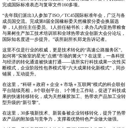
完成国际标准表态与复审文件160多项。
“去年我们派出3人参加了ISO／TC45国际标准年会，广泛与各
成员国交流。完成第8届全国橡标委天然橡胶分委会换届选
举，1人担任主任委员、1人担任秘书长；承办几内亚热带粮食
与果树生产加工技术培训班和全球热带农业创新大会分论坛，
国际知名度进一步提升。”该所副所长郑龙告诉记者。
这里不仅是行业的权威，更是技术转化的“高速公路服务区”。
如何将“实验室的星光”点燃“市场的篝火”？在这里，一条科技
与经济的转化通道被快速打通——该所实行科技成果一次性买
断模式，企业阶段性包养模式等“六大成果转化新模式”，同步
铺展，互动提升。
在这里，“科研＋政府＋企业＋市场＋互联网”模式的科企联创
平台陆续亮相，8个联创平台、1个博士工作站，促进了科技成
果的快速转移转化，成为天然橡胶加工、热带农产品加工业转
型升级的“新引擎”。
在这里，30多项新技术、新装备被企业转移转化，提升了热带
农产品的附加值与竞争力，支撑着优势特色产业做大做强。