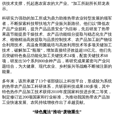
供技术支撑，托起惠农富农的大产业。”加工所副所长郑龙表
示。
科研实力强劲的加工所成为鼎力助推热带农业转型发展的领军
者，不断探索科技帮扶地方产业振兴新路径。他们以“降低农
产品产业损耗，提升产品品质安全”为目标，先后研发了热带
果蔬节能提质干燥技术、农产品功能组分提取与稳态化生产技
术、植物精油高效提取与品质控制技术、农产品加工副产物综
合利用技术、高温食用菌栽培与高效利用技术等多项关键加工
技术，破解加工“瓶颈”，增加直接经济效益超10亿元。他们先
后突破特色食品功能化加工关键技术24项，配套关键技术68
项，研发出50个系列800余种产品，将研究成果紧密与产业问
题结合，为大健康、现代农业、乡村振兴等战略不断倾注新的
能量。
多年来，该所承建了13个省部级以上科技平台，形成较为系统
的热带农产品加工科研体系，共斩获科技成果180多项，其中
特色热作产品加工技术获得2010年度国家科技进步奖二等奖，
制定修订近200项国家和行业标准，为推动我国热带农产品加
工业快速发展、农民持续增收作出了卓越贡献。
“绿色魔法”推动“废物重生”