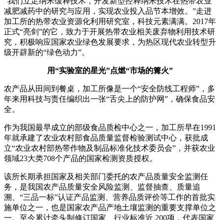
“我们立足纳米缓释技术，开发新型控释纳米技术在热带农业
减肥减药中的研究与应用，实现农业投入品节本增效。”走进
加工所的热带农业资源化利用研究室，科技元素满满。2017年
正式“亮剑”的它，致力于开展热带农业相关废弃物利用技术研
究，积极响应国家农业绿色发展要求，为热区现代农业转型升
级开辟新的“绿色动力”。
用“实验室的星光”点燃“市场的篝火”
农产品从田间到餐桌，加工所像是一个“安全防线工程师”，多
年来用科技与责任编织出一张“舌尖上的防护网”，确保食品安
全。
作为我国最早成立的部级食品质检中心之一，加工所早在1991
年就承建了农业农村部食品质量监督检验测试中心，获批成
立“农业农村部热带作物及制品标准化技术委员会”，并获农业
领域23大类708个产品的国家检测资质授权。
该所长期承担国家及相关部门委托的农产品质量安全监测任
务，是我国农产品质量安全风险监测、监督抽查、质量追
溯、“三品一标”认证产品监测、营养品质评价等工作的首批实
施单位之一，也是国家农产品产地土壤监测的重要支撑单位之
一。至今累计牵头制修订国家、行业标准近 200项，代表国家