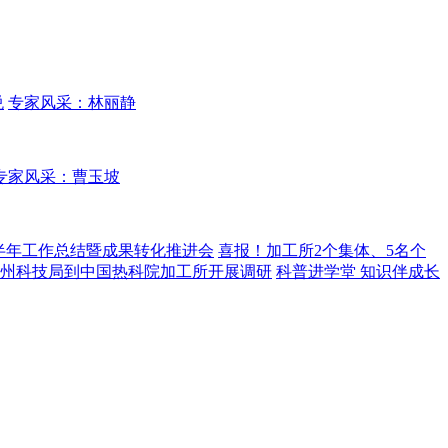
悦
专家风采：林丽静
专家风采：曹玉坡
年半年工作总结暨成果转化推进会
喜报！加工所2个集体、5名个
州科技局到中国热科院加工所开展调研
科普进学堂 知识伴成长