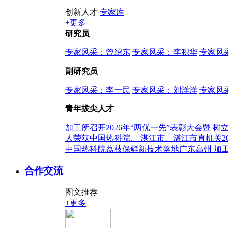
创新人才
专家库
+更多
研究员
专家风采：曾绍东
专家风采：李积华
专家风
副研究员
专家风采：李一民
专家风采：刘洋洋
专家风
青年拔尖人才
加工所召开2026年“两优一先”表彰大会暨
人荣获中国热科院、 湛江市、湛江市直机关20
中国热科院荔枝保鲜新技术落地广东高州
加
合作交流
图文推荐
+更多