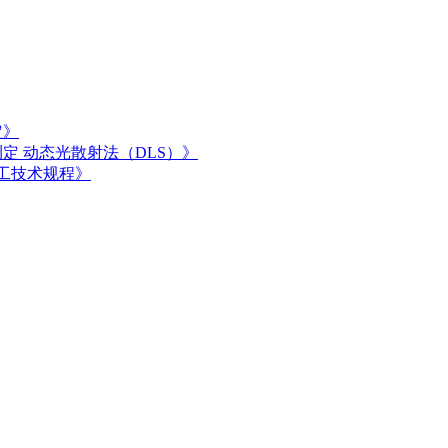
定》
径的测定 动态光散射法（DLS）》
胶加工技术规程》