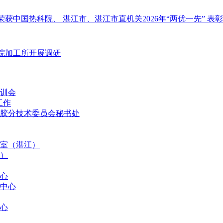
获中国热科院、 湛江市、湛江市直机关2026年“两优一先” 表
院加工所开展调研
训会
工作
胶分技术委员会秘书处
室（湛江）
）
心
中心
心