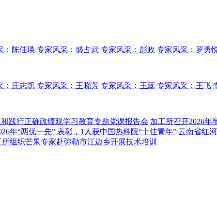
采：陈佳瑛
专家风采：盛占武
专家风采：彭政
专家风采：罗勇
采：庄志凯
专家风采：王晓芳
专家风采：王蕊
专家风采：王飞
 树立和践行正确政绩观学习教育专题党课报告会
加工所召开2026
26年“两优一先” 表彰，1人获中国热科院“十佳青年”
云南省红河
工所组织芒果专家赴弥勒市江边乡开展技术培训